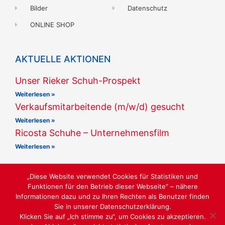
Bilder
Datenschutz
ONLINE SHOP
AKTUELLE AKTIONEN
Unser Rieker Schuh-Prospekt
Weiterlesen »
Verkaufsmitarbeitende (m/w/d) gesucht
Weiterlesen »
Ricosta Schuhe – Unternehmensfilm
Weiterlesen »
„Diese Website verwendet Cookies für Statistiken und
Funktionen für den Betrieb dieser Webseite“ – nähere
Informationen dazu und zu Ihren Rechten als Benutzer finden
Sie in unserer Datenschutzerklärung.
MARKENSCHUHE AUF ÜBER 300 QM
Klicken Sie auf „Ich stimme zu“, um Cookies zu akzeptieren.