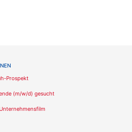
ONEN
uh-Prospekt
tende (m/w/d) gesucht
 Unternehmensfilm