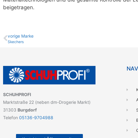
beigetragen.
vo­ri­ge Marke
Skechers
NAV
SCHUHPROFI
Marktstraße 22 (neben dm-Drogerie Markt)
31303
Burgdorf
Telefon
05136-9704988
B