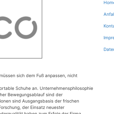
Hom
Anfa
Kont
Impr
Date
 müssen sich dem Fuß anpassen, nicht
ortable Schuhe an. Unternehmensphilosophie
icher Bewegungsablauf sind der
ionen sind Ausgangsbasis der frischen
orschung, der Einsatz neuester
ederqualität haben zum Erfolg der Firma