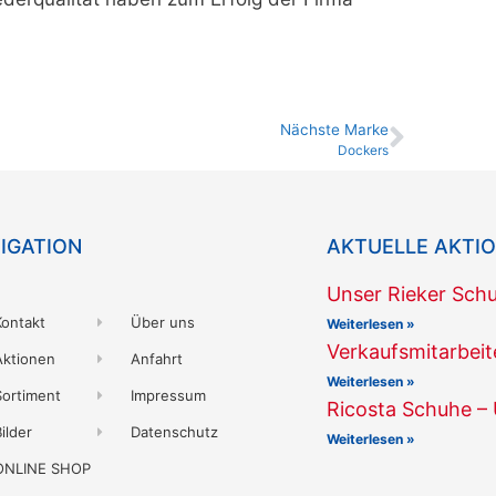
Nächste Marke
Dockers
IGATION
AKTUELLE AKTI
Unser Rieker Sch
Kontakt
Über uns
Weiterlesen »
Verkaufsmitarbei
Aktionen
Anfahrt
Weiterlesen »
Sortiment
Impressum
Ricosta Schuhe –
ilder
Datenschutz
Weiterlesen »
ONLINE SHOP