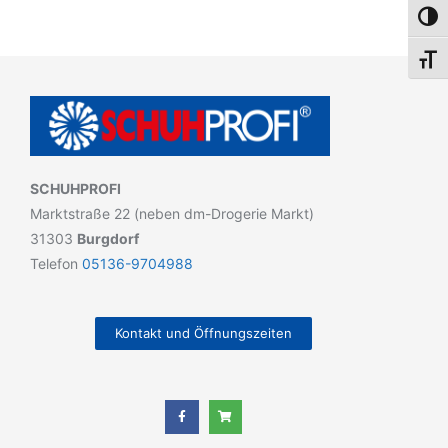
Umsch
Schri
SCHUHPROFI
Marktstraße 22 (neben dm-Drogerie Markt)
31303
Burgdorf
Telefon
05136-9704988
Kontakt und Öffnungszeiten