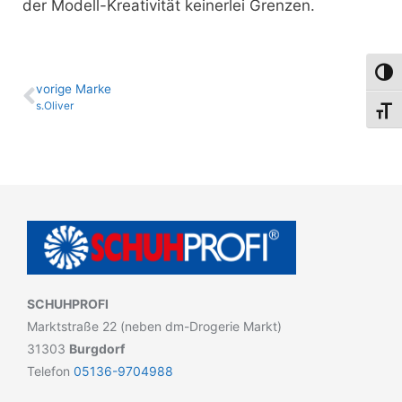
der Modell-Kreativität keinerlei Grenzen.
Umsch
vo­ri­ge Marke
s.Oliver
Schri
SCHUHPROFI
Marktstraße 22 (neben dm-Drogerie Markt)
31303
Burgdorf
Telefon
05136-9704988